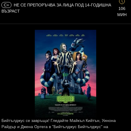
C+
НЕ СЕ ПРЕПОРЪЧВА ЗА ЛИЦА ПОД 14-ГОДИШНА
106
ВЪЗРАСТ
МИН
Бийтълджус се завръща! Гледайте Майкъл Кийтън, Уинона
Райдър и Джена Ортега в "Бийтълджус Бийтълджус" на