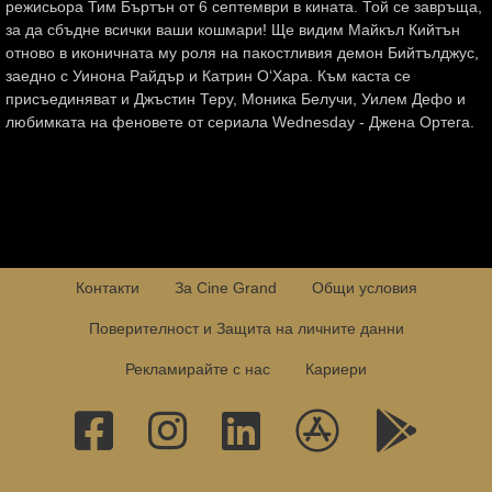
режисьора Тим Бъртън от 6 септември в кината. Той се завръща,
за да сбъдне всички ваши кошмари! Ще видим Майкъл Кийтън
отново в иконичната му роля на пакостливия демон Бийтълджус,
заедно с Уинона Райдър и Катрин О‘Хара. Към каста се
присъединяват и Джъстин Теру, Моника Белучи, Уилем Дефо и
любимката на феновете от сериала Wednesday - Джена Ортега.
Контакти
За Cine Grand
Общи условия
Поверителност и Защита на личните данни
Рекламирайте с нас
Кариери