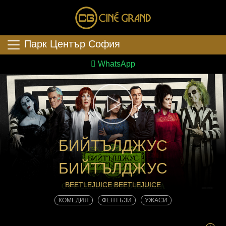
Парк Център София
WhatsApp
БИЙТЪЛДЖУС
БИЙТЪЛДЖУС
BEETLEJUICE BEETLEJUICE
КОМЕДИЯ
ФЕНТЪЗИ
УЖАСИ