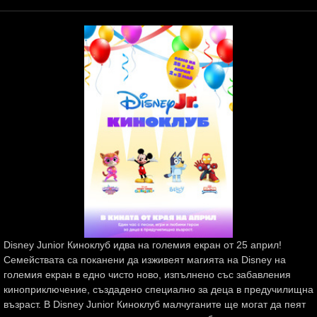
Disney Junior Киноклуб идва на големия екран от 25 април!
Семействата са поканени да изживеят магията на Disney на
големия екран в едно чисто ново, изпълнено със забавления
киноприключение, създадено специално за деца в предучилищна
възраст. В Disney Junior Киноклуб малчуганите ще могат да пеят