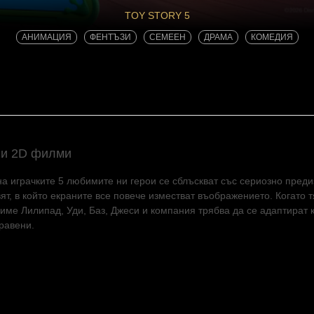
TOY STORY 5
АНИМАЦИЯ
ФЕНТЪЗИ
СЕМЕЕН
ДРАМА
КОМЕДИЯ
и 2D филми
на играчките 5 любимите ни герои се сблъскват със сериозно пред
вят, в който екраните все повече изместват въображението. Когато
 име Лилипад, Уди, Баз, Джеси и компания трябва да се адаптират 
равени.