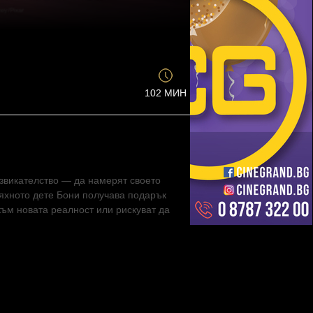
102 МИН
извикателство — да намерят своето
 тяхното дете Бони получава подарък
към новата реалност или рискуват да