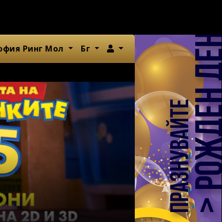
Член
офия Ринг Мол
Бг