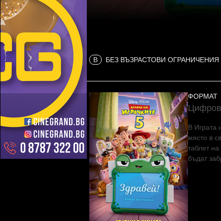
B
БЕЗ ВЪЗРАСТОВИ ОГРАНИЧЕНИЯ
ФОРМАТ
Цифров
В Играта 
място в с
таблет на
бъдат заб