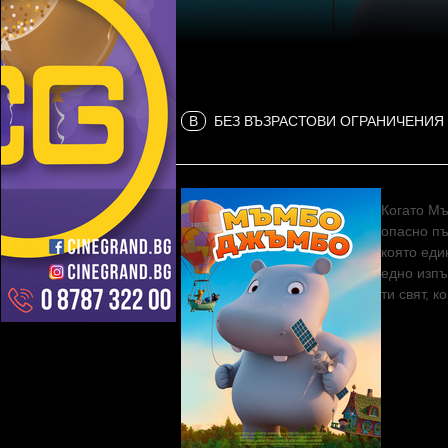
B
БЕЗ ВЪЗРАСТОВИ ОГРАНИЧЕНИЯ
Когато Мъ
опасно пъ
която еди
едно изпъ
ти свят, 