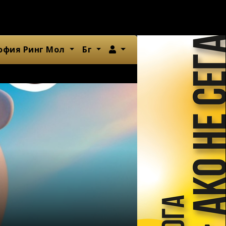
Член
офия Ринг Мол
Бг