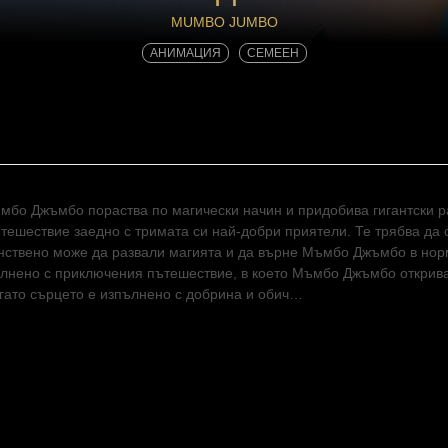
MUMBO JUMBO
АНИМАЦИЯ
СЕМЕЕН
мбо Джъмбо пораства по магически начин и придобива гигантски р
тешествие заедно с тримата си най-добри приятели. Те трябва да 
нствено може да развали магията и да върне Мъмбо Джъмбо в норм
лнено с приключения пътешествие, в което Мъмбо Джъмбо открив
когато сърцето е изпълнено с добрина и обич…