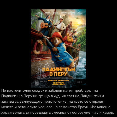
По изключително сладък и забавен начин трейлърът на
Падингтън в Перу ни връща в чудния свят на Пандингтън и
загатва за вълнуващото приключение, на което се отправят
мечето и останалите членове на семейство Браун. Изпълнен с
характерната за поредицата смесица от остроумие, чар и хумор,