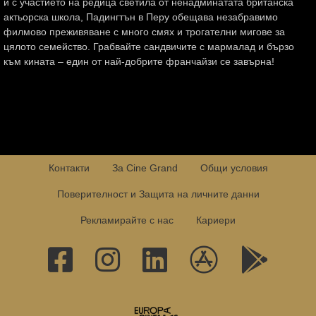
и с участието на редица светила от ненадминатата британска
актьорска школа, Падингтън в Перу обещава незабравимо
филмово преживяване с много смях и трогателни мигове за
цялото семейство. Грабвайте сандвичите с мармалад и бързо
към кината – един от най-добрите франчайзи се завърна!
Контакти
За Cine Grand
Общи условия
Поверителност и Защита на личните данни
Рекламирайте с нас
Кариери