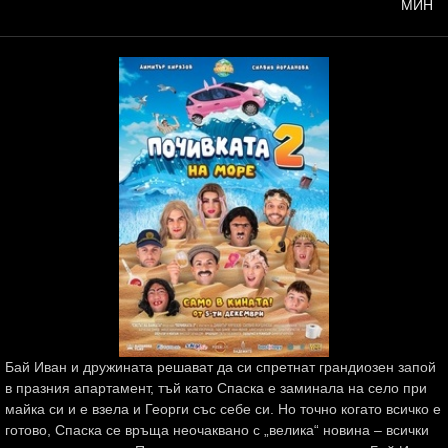
МИН
Бай Иван и дружината решават да си спретнат грандиозен запой
в празния апартамент, тъй като Спаска е заминала на село при
майка си и е взела и Георги със себе си. Но точно когато всичко е
готово, Спаска се връща неочаквано с „велика“ новина – всички