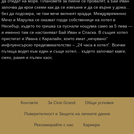
да отидат на море. Плановете за пиене се провалят, а Бай Иван
започва да крои схеми как да се измъкне и да се върне у дома…
без да подозира, че там вече вилнеят крадци. Междувременно
Мечо и Марулка се оказват горди собственици на хотел в
Несебър, където по грешка са пуснали нощувка само за 5 лева —
и именно там се настаняват Бай Иван и Спаска. В същия хотел
пристигат и Ивана с Каралайн, които имат „нечувано“
инфлуенсърско предизвикателство – „24 часа в хотел“. Всички
пътища водят към един и същи хотел… където започват кавги,
смях, ракия и пълен хаос.
Контакти
За Cine Grand
Общи условия
Поверителност и Защита на личните данни
Рекламирайте с нас
Кариери