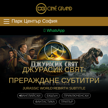
Парк Център София
WhatsApp
ДЖУРАСИК СВЯТ:
ПРЕРАЖДАНЕ СУБТИТРИ
JURASSIC WORLD REBIRTH SUBTITLE
АНГЛИЙСКИ
ЕКШЪН
ПРИКЛЮЧЕНСКИ
ФАНТАСТИКА
ТРИЛЪР