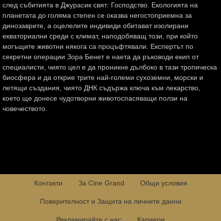
след събитията в Джурасик свят: Господство. Екологията на
планетата до голяма степен се оказва негостоприемна за
динозаврите, а оцелелите индивиди обитават изолирани
екваториални среди с климат, наподобяващ този, при който
могъщите животни някога са процъфтявали. Експертът по
секретни операции Зора Бенет е наета да ръководи екип от
специалисти, чиято цел е да проникне дълбоко в тази тропическа
биосфера и да открие трите най-големи сухоземни, морски и
летящи създания, чиято ДНК съдържа ключа към лекарство,
което ще донесе чудотворни животоспасяващи ползи на
човечеството.
Контакти
За Cine Grand
Общи условия
Поверителност и Защита на личните данни
Рекламирайте с нас
Кариери