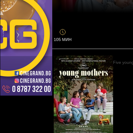
105 МИН
Five young