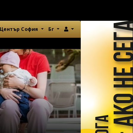
Член
 Център София
Бг