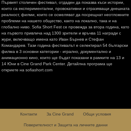
Първият столичен фестивал, отдаден да показва къси истории,
които са експериментални, провокативни и отразяващи днешната
реалност, филми, които се осмеляват да посрещнат неотложните
проблеми на нашето общество, както на локално, така и на
глобално ниво. Sofia Short Fest се провежда за втора година, като
на първото привлича над 1300 зрители и връчва 11 награди с
жури, включващо имена като Иван Бърнев и Стефан
Командарев. Тази година фестивалът е селектирал 54 български
филма в 3 основни категории - игрално, документално и
анимационно кино, които ще бъдат показани в рамките на 13 и
14 Юни в Cine Grand Park Center. Детайлна програма ще
откриете на sofiashort.com
Контакти
За Cine Grand
Общи условия
Поверителност и Защита на личните данни