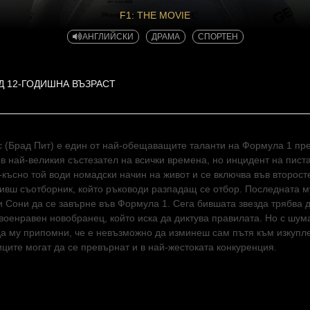
F1: THE MOVIE
АНГЛИЙСКИ
ДРАМА
СПОРТЕН
Д 12-ГОДИШНА ВЪЗРАСТ
 (Брад Пит) е един от най-обещаващите таланти на Формула 1 пре
в най-великия състезател на всички времена, но инцидент на писта
-късно той води номадски начин на живот и се включва във второс
ивш съотборник, който ръководи разпадащ се отбор. Последната му
и Сони да се завърне във Формула 1. Сега бившата звезда трябва 
военравен новобранец, който иска да диктува правилата. Но с шума
да му припомни, че е невъзможно да изминеш сам пътя към изкупле
ците могат да се превърнат и в най-жестоката конкуренция.