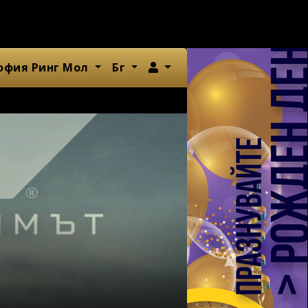
Член
офия Ринг Мол
Бг