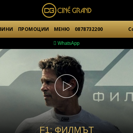
ВИНИ
ПРОМОЦИИ
МЕНЮ
0878732200
С
WhatsApp
F1: ФИЛМЪТ