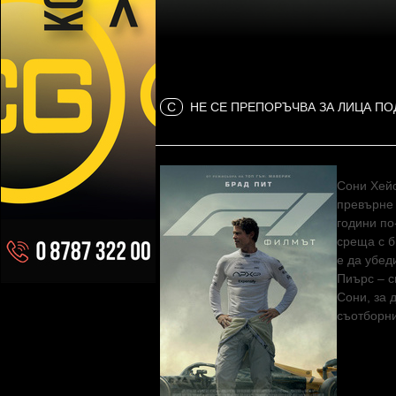
C
НЕ СЕ ПРЕПОРЪЧВА ЗА ЛИЦА ПО
Сони Хейс
превърне 
години по
среща с б
е да убед
Пиърс – с
Сони, за 
съотборни