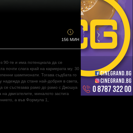
156 МИН
з 90-те и има потенциала да се
та почти слага край на кариерата му. 30
тепенни шампионати. Тогава съдбата го
 надежда да стане най-добрия в света,
да се състезава рамо до рамо с Джошуа
 на двигателите, миналото застига
нието, а във Формула 1,