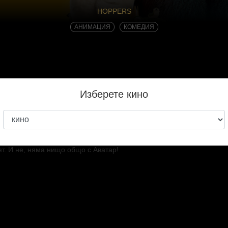
HOPPERS
АНИМАЦИЯ
КОМЕДИЯ
Изберете кино
станало, ако можехме не просто да говорим с животните, а да бъде
о в кината, с най-новия вълнуващ оригинален анимационен филм н
 уникално приключение в свят, където науката е открила начин да 
и тела на животни. Така хората не само могат да разбират езика на 
ят. И не, няма нищо общо с Аватар!