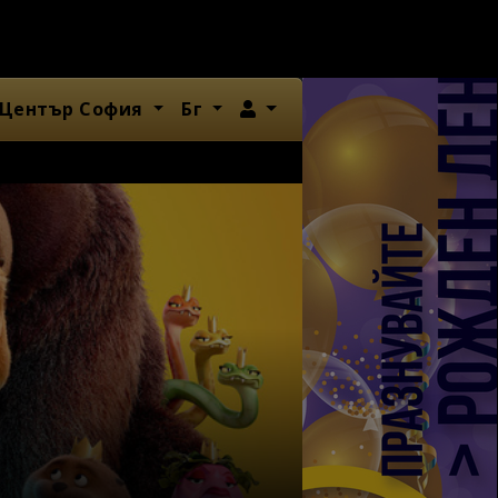
Член
 Център София
Бг