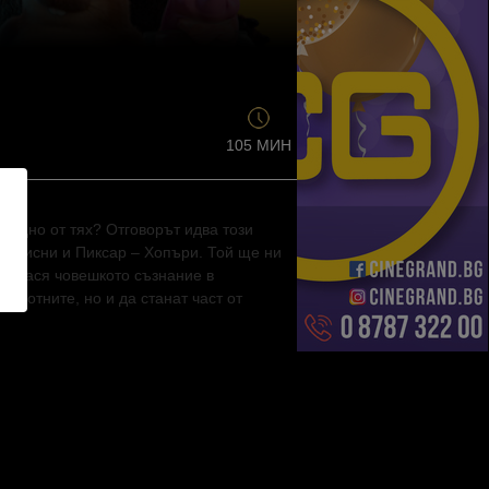
105 МИН
м едно от тях? Отговорът идва този
а Дисни и Пиксар – Хопъри. Той ще ни
пренася човешкото съзнание в
животните, но и да станат част от