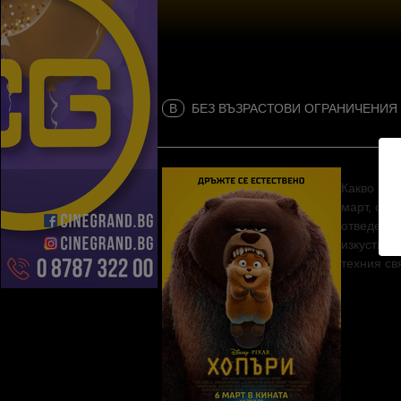
B
БЕЗ ВЪЗРАСТОВИ ОГРАНИЧЕНИЯ
Какво би 
март, сам
отведе на
изкуствен
техния св