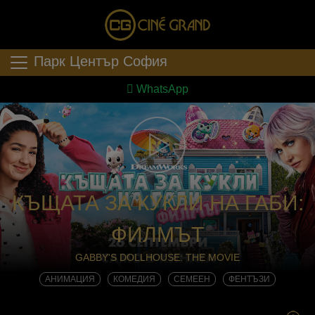
Парк Център София
WhatsApp
КЪЩАТА ЗА КУКЛИ НА ГАБИ:
ФИЛМЪТ
GABBY'S DOLLHOUSE: THE MOVIE
АНИМАЦИЯ
КОМЕДИЯ
СЕМЕЕН
ФЕНТЪЗИ