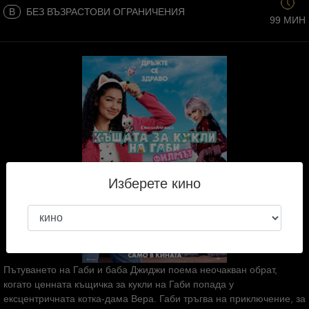
B
БЕЗ ВЪЗРАСТОВИ ОГРАНИЧЕНИЯ
99 МИН
Изберете кино
Пътуването на Габи и баба Джиджи поема неочакван обрат,
когато ценната къщичка за кукли на Габи попада у
ексцентричната котка-дама Вера. Габи тръгва на приключение, за