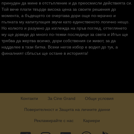
принуден да мине в отстъпление и да преосмисли действията си.
Той вече плати твърде висока цена за своите решения до
момента, а бъдещето се очертава дори още по-мрачно и
пълната му капитулация звучи като единственото логично нещо.
Но колкото и разумно да изглежда на пръв поглед, оттеглянето
му ще доведе до много по-тежки последици за света и Итън ще
трябва да жертва всичко, дори собствения си живот, за да
надделее в тази битка. Всеки негов избор е водил до тук, а
финалният сблъсък ще остане в историята!
Контакти
За Cine Grand
Общи условия
Поверителност и Защита на личните данни
Рекламирайте с нас
Кариери