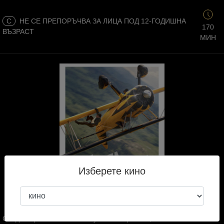
C
НЕ СЕ ПРЕПОРЪЧВА ЗА ЛИЦА ПОД 12-ГОДИШНА
170
ВЪЗРАСТ
МИН
Изберете кино
След съприкосновението му със Същността, Итън Хънт е