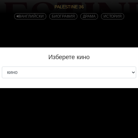
PALESTINE 36
АНГЛИЙСКИ
БИОГРАФИЯ
ДРАМА
ИСТОРИЯ
Изберете кино
 г., докато палестинските села се бунтуват срещу британското ко
усалим и селския си дом, насред ескалиращи вълнения и ключов 