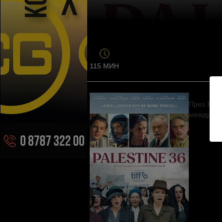
115 МИН
През 1936
между Йер