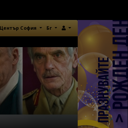
Член
 Център София
Бг