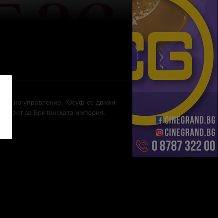
лониално управление, Юсуф се движи
момент за Британската империя.