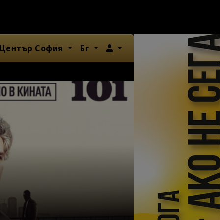
Член
 Център София
Бг