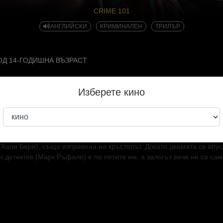
CRIME 101
АНГЛИЙСКИ
КРИМИНАЛЕН
ТРИЛЪР
ОД 14-ГОДИШНА ВЪЗРАСТ
Изберете кино
 от едноименната новела на Дон Уинслоу (Сатори, Диваци, The Car
ия документален филм The Imposter Барт Лейтън, Престъпление 
суърт), чиито дръзки обири по магистрала 101 объркват полицията.
т за последен удар – най-големият досега – пътят му се пресича 
(Хали Бери), също изправена на кръстопът. Докато двамата се впус
 детектив (Марк Ръфало) е по петите им, а залогът вече не са са