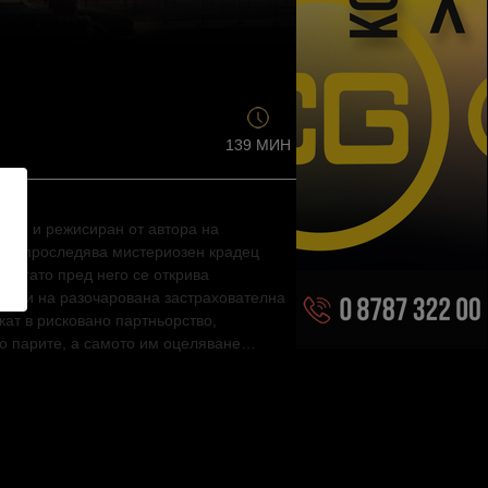
139 МИН
tel) и режисиран от автора на
101 проследява мистериозен крадец
 Когато пред него се открива
с този на разочарована застрахователна
кат в рисковано партньорство,
мо парите, а самото им оцеляване…