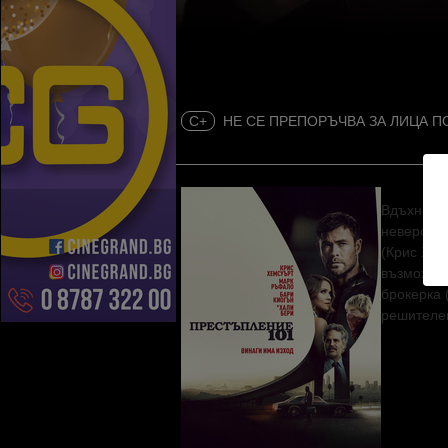
C+
НЕ СЕ ПРЕПОРЪЧВА ЗА ЛИЦА П
Вдъхновен
невероятн
(Крис Хем
възможнос
брокерка 
решителен