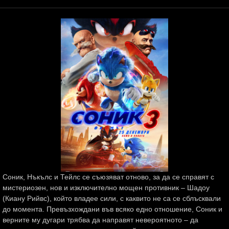
Соник, Нъкълс и Тейлс се съюзяват отново, за да се справят с
мистериозен, нов и изключително мощен противник – Шадоу
(Киану Рийвс), който владее сили, с каквито не са се сблъсквали
до момента. Превъзхождани във всяко едно отношение, Соник и
верните му дугари трябва да направят невероятното – да