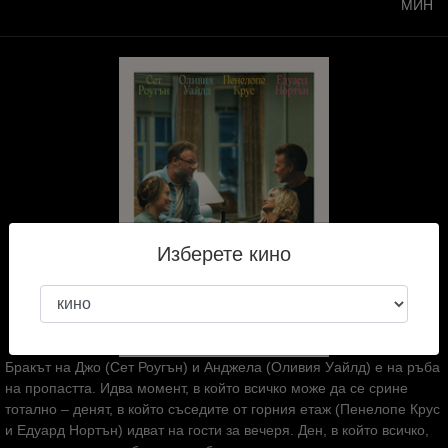
МИН
Изберете кино
Бракът на Джо (Сет Роугън) и Анджела (Оливия Уайлд) е на ръба
на пропастта. Идва момент, в който всичко може да се срине
тотално – денят, в който съседите от горния етаж (Пенелопе Крус
и Едуард Нортън) идват на гости за вечеря. Ден, в който всичко,