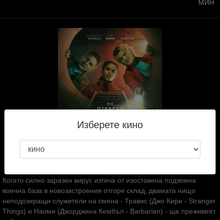
МИН
Изберете кино
Когато силно заразен вирус изтича от изоставена подземна
военна база в новозастроения отгоре склад, двамата нищо
неподозиращи служители на смяна - Травис (Джо Кири - Stranger
Things) и Наоми (Джорджина Кембъл - Barbarian) - ще преживеят