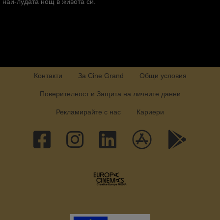
най-лудата нощ в живота си.
Контакти
За Cine Grand
Общи условия
Поверителност и Защита на личните данни
Рекламирайте с нас
Кариери