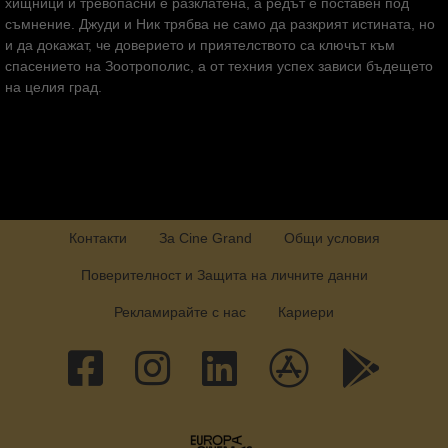
хищници и тревопасни е разклатена, а редът е поставен под
съмнение. Джуди и Ник трябва не само да разкрият истината, но
и да докажат, че доверието и приятелството са ключът към
спасението на Зоотрополис, а от техния успех зависи бъдещето
на целия град.
Контакти
За Cine Grand
Общи условия
Поверителност и Защита на личните данни
Рекламирайте с нас
Кариери