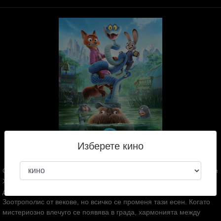
Изберете кино
След поредица от неочаквани събития, динамичното дуо – Джуди
Хопс и Ник Уайлд – се изправят пред мисия, каквато никога
досега не са поемали. Кракът на змия не е стъпвал в
Зоотрополис от векове, но всичко се променя тази есен. Когато
мистериозно влечуго се появява в града, хармонията между