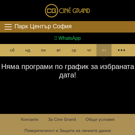
Парк Център София
WhatsApp
...
сб
нд
пн
вт
ср
чт
пт
Няма програми по график за избраната
дата!
Контакти
За Cine Grand
Общи условия
Поверителност и Защита на личните данни